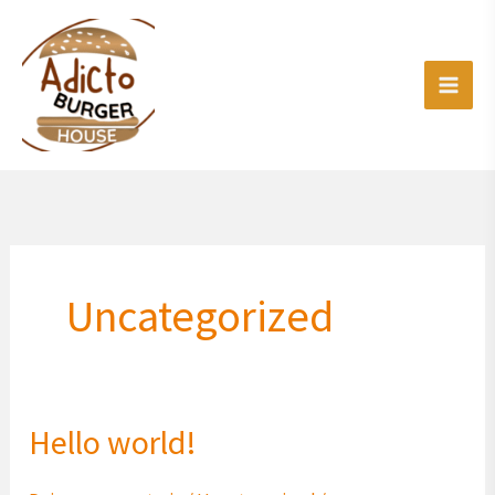
Ir
al
contenido
Uncategorized
Hello world!
Hello
world!