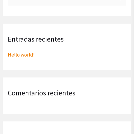
u
s
c
Entradas recientes
a
r
Hello world!
p
o
r
:
Comentarios recientes